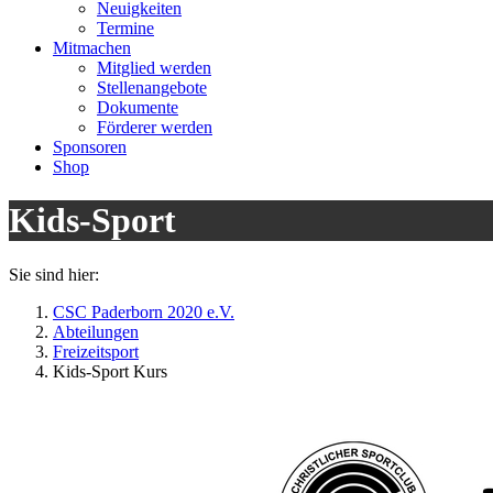
Neuigkeiten
Termine
Mitmachen
Mitglied werden
Stellenangebote
Dokumente
Förderer werden
Sponsoren
Shop
Kids-Sport
Sie sind hier:
CSC Paderborn 2020 e.V.
Abteilungen
Freizeitsport
Kids-Sport Kurs